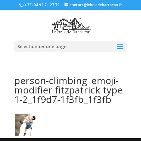
(+33) 04 92 21 27 79
contact@leboisdebarracan.fr
Sélectionner une page
person-climbing_emoji-
modifier-fitzpatrick-type-
1-2_1f9d7-1f3fb_1f3fb