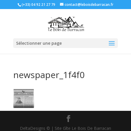
(+33) 04 92 21 27 79
contact@leboisdebarracan.fr
Sélectionner une page
newspaper_1f4f0
DeltaDesigns © | Site Gîte Le Bois De Barracan