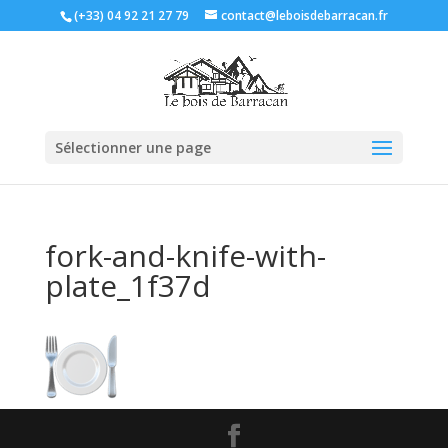
(+33) 04 92 21 27 79
contact@leboisdebarracan.fr
Sélectionner une page
fork-and-knife-with-
plate_1f37d