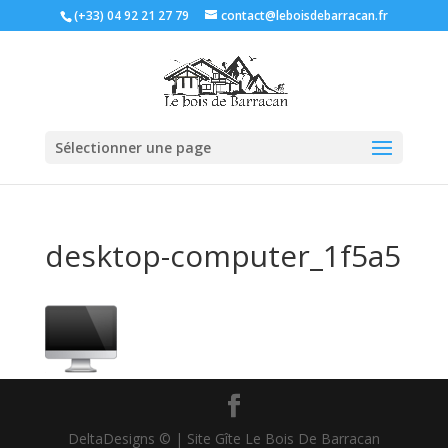
(+33) 04 92 21 27 79
contact@leboisdebarracan.fr
Sélectionner une page
desktop-computer_1f5a5
DeltaDesigns © | Site Gîte Le Bois De Barracan